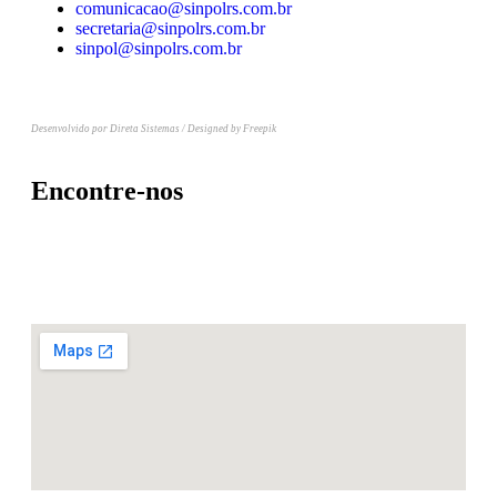
comunicacao@sinpolrs.com.br
secretaria@sinpolrs.com.br
sinpol@sinpolrs.com.br
Desenvolvido por Direta Sistemas /
Designed by Freepik
Encontre-nos
Rua Leopoldo Bier, 454,
Santana, Porto Alegre – RS – BR.