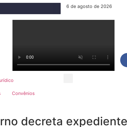
6 de agosto de 2026
urídico
s
Convênios
no decreta expediente 