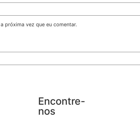
 a próxima vez que eu comentar.
Encontre-
nos
Rua Leopoldo Bier, 454,
Santana, Porto Alegre –