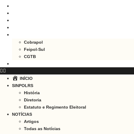
TABELA SUBSÍDIOS
CONCURSOS
LINKS
CONVÊNIOS
FILIADO À
Cobrapol
Feipol-Sul
CGTB
FALE CONOSCO
INÍCIO
SINPOLRS
História
Diretoria
Estatuto e Regimento Eleitoral
NOTÍCIAS
Artigos
Todas as Notícias