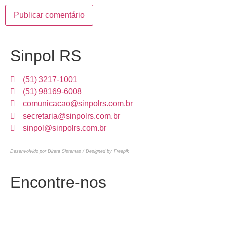
Sinpol RS
(51) 3217-1001
(51) 98169-6008
comunicacao@sinpolrs.com.br
secretaria@sinpolrs.com.br
sinpol@sinpolrs.com.br
Desenvolvido por Direta Sistemas /
Designed by Freepik
Encontre-nos
Rua Leopoldo Bier, 454,
Santana, Porto Alegre – RS – BR.