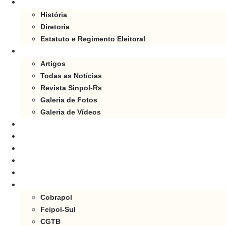
SINPOLRS
História
Diretoria
Estatuto e Regimento Eleitoral
NOTÍCIAS
Artigos
Todas as Notícias
Revista Sinpol-Rs
Galeria de Fotos
Galeria de Vídeos
JURÍDICO
TABELA SUBSÍDIOS
CONCURSOS
LINKS
CONVÊNIOS
FILIADO À
Cobrapol
Feipol-Sul
CGTB