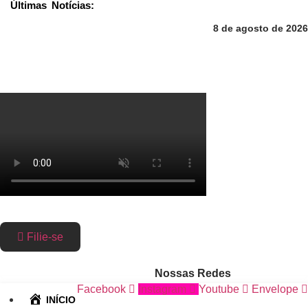
Últimas Notícias:
Ir
para
8 de agosto de 2026
o
conteúdo
Filie-se
Nossas Redes
Facebook
Instagram
Youtube
Envelope
INÍCIO