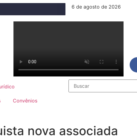
6 de agosto de 2026
urídico
s
Convênios
ista nova associada