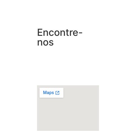
Encontre-
nos
Rua Leopoldo Bier, 454,
Santana, Porto Alegre –
RS – BR.