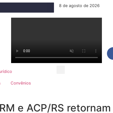
8 de agosto de 2026
urídico
s
Convênios
RM e ACP/RS retornam i