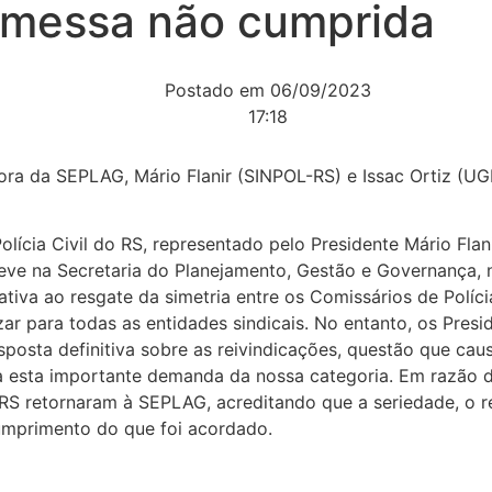
messa não cumprida
Postado em
06/09/2023
17:18
ora da SEPLAG, Mário Flanir (SINPOL-RS) e Issac Ortiz (U
lícia Civil do RS, representado pelo Presidente Mário Flan
eve na Secretaria do Planejamento, Gestão e Governança, n
tiva ao resgate da simetria entre os Comissários de Políc
izar para todas as entidades sindicais. No entanto, os Pres
esposta definitiva sobre as reivindicações, questão que cau
 esta importante demanda da nossa categoria. Em razão d
retornaram à SEPLAG, acreditando que a seriedade, o res
cumprimento do que foi acordado.