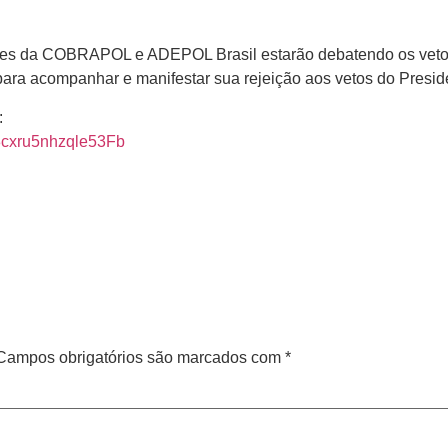
dentes da COBRAPOL e ADEPOL Brasil estarão debatendo os vetos
a acompanhar e manifestar sua rejeição aos vetos do Preside
:
=8cxru5nhzqle53Fb
Campos obrigatórios são marcados com
*