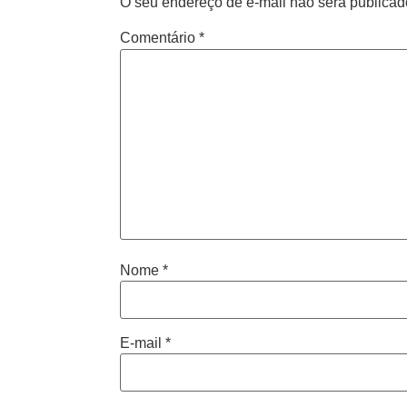
O seu endereço de e-mail não será publicad
Comentário
*
Nome
*
E-mail
*