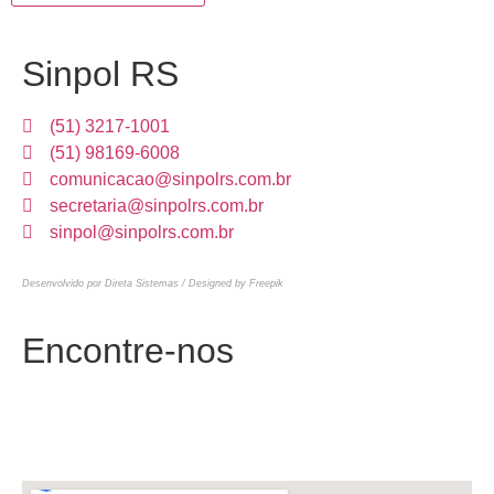
Sinpol RS
(51) 3217-1001
(51) 98169-6008
comunicacao@sinpolrs.com.br
secretaria@sinpolrs.com.br
sinpol@sinpolrs.com.br
Desenvolvido por Direta Sistemas /
Designed by Freepik
Encontre-nos
Rua Leopoldo Bier, 454,
Santana, Porto Alegre – RS – BR.